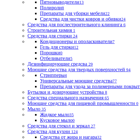
Пятновыводители
13
Полироли
8
Препараты для уборки мебели
22
Средства для чистки ковров и обивки
24
Средства для послестроительного клининга
6
Строительная химия
1
Средства для стирки
24
Кондиционеры и ополаскиватели
7
Гель для стирки
12
Порошки
0
Отбеливатели
5
Дезинфицирующие средсва
29
Моющие средства для твердых поверхностей
94
Стрипперы
4
Универсальные моющие средства
77
Препараты для ухода за полимерными покры
Бутылки и дозирующие устройства
8
Средства специального назначения
65
Моющие средства для пищевой промышленности
0
Мыло
35
Жидкое мыло
35
Кусковое мыло
0
Средства для стекол и зеркал
27
Средства для кухни
124
Средства от жира и нагара
32