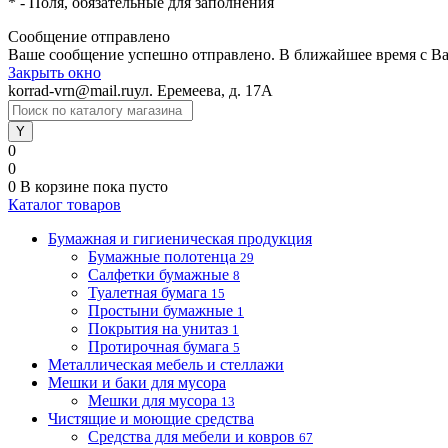
*
- Поля, обязательные для заполнения
Сообщение отправлено
Ваше сообщение успешно отправлено. В ближайшее время с Ва
Закрыть окно
korrad-vrn@mail.ru
ул. Еремеева, д. 17А
0
0
0
В корзине
пока пусто
Каталог товаров
Бумажная и гигиеническая продукция
Бумажные полотенца
29
Салфетки бумажные
8
Туалетная бумага
15
Простыни бумажные
1
Покрытия на унитаз
1
Протирочная бумага
5
Металлическая мебель и стеллажи
Мешки и баки для мусора
Мешки для мусора
13
Чистящие и моющие средства
Средства для мебели и ковров
67