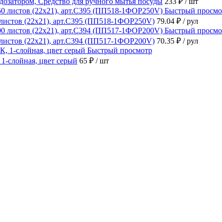
атором, Средство для ручного мытья посуды
233 ₽
/ шт
Быстрый просмо
 листов (22х21), арт.С395 (ПП518-1ФОР250V)
79.04 ₽
/ рул
Быстрый просмо
 листов (22х21), арт.С394 (ПП517-1ФОР200V)
70.35 ₽
/ рул
Быстрый просмотр
1-слойная, цвет серый
65 ₽
/ шт