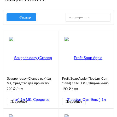
популярности
Фильтр
Scupper-easy (Скапер изи) 1л
Profit Soap Apple (Профит Соп
МК, Средство для прочистки
Эппл) 1л PET ФТ, Жидкое мыло
труб
с ароматом яблока
220 ₽
/ шт
190 ₽
/ шт
Подробнее
Подробнее