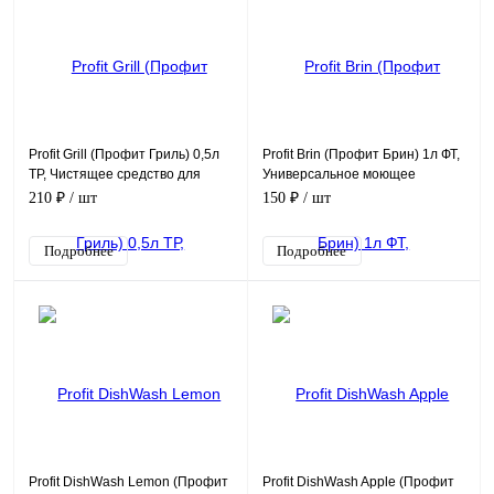
Profit Grill (Профит Гриль) 0,5л
Profit Brin (Профит Брин) 1л ФТ,
ТР, Чистящее средство для
Универсальное моющее
удаления нагара и жира
средство с ароматом лимона,
210 ₽
/ шт
150 ₽
/ шт
концентрат 1/200
Подробнее
Подробнее
Profit DishWash Lemon (Профит
Profit DishWash Apple (Профит