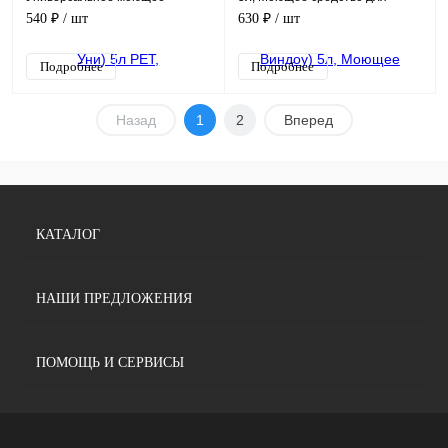
средство, концентрат 1/200
стёкол, готовый к применению
540 ₽
/ шт
630 ₽
/ шт
препарат
Подробнее
Подробнее
Назад
1
2
Вперед
КАТАЛОГ
НАШИ ПРЕДЛОЖЕНИЯ
ПОМОЩЬ И СЕРВИСЫ