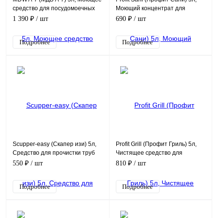
средство для посудомоечных
Моющий концентрат для
машин в воде любой жесткости
сантехники
1 390 ₽
/ шт
690 ₽
/ шт
Подробнее
Подробнее
Scupper-easy (Скапер изи) 5л,
Profit Grill (Профит Гриль) 5л,
Средство для прочистки труб
Чистящее средство для
удаления нагара и жира
550 ₽
/ шт
810 ₽
/ шт
Подробнее
Подробнее