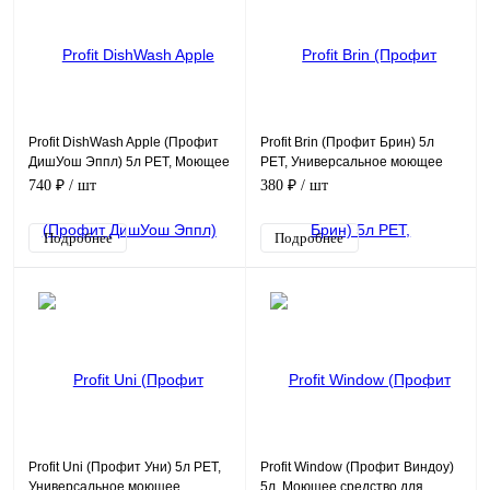
Profit DishWash Apple (Профит
Profit Brin (Профит Брин) 5л
ДишУош Эппл) 5л PET, Моющее
PET, Универсальное моющее
средство с ароматом яблока
средство с ароматом лимона,
740 ₽
/ шт
380 ₽
/ шт
для посуды
концентрат 1/200
Подробнее
Подробнее
Profit Uni (Профит Уни) 5л PET,
Profit Window (Профит Виндоу)
Универсальное моющее
5л, Моющее средство для