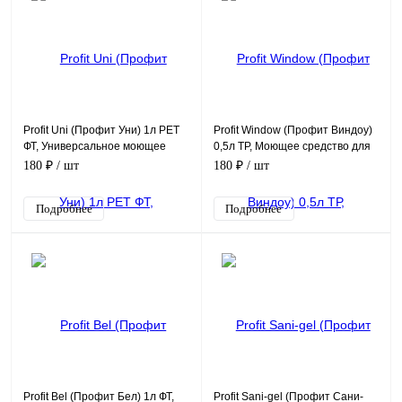
Profit Uni (Профит Уни) 1л PET
Profit Window (Профит Виндоу)
ФТ, Универсальное моющее
0,5л ТР, Моющее средство для
средство, концентрат 1/200
стёкол, готовый к применению
180 ₽
/ шт
180 ₽
/ шт
препарат
Подробнее
Подробнее
Profit Bel (Профит Бел) 1л ФТ,
Profit Sani-gel (Профит Сани-