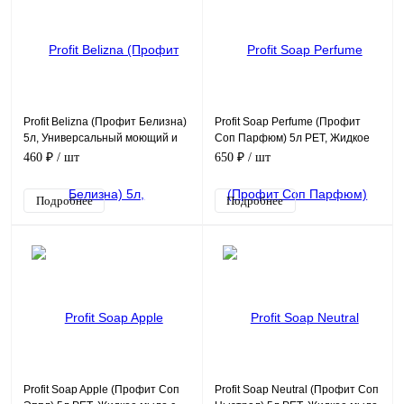
Profit Belizna (Профит Белизна)
Profit Soap Perfume (Профит
5л, Универсальный моющий и
Соп Парфюм) 5л PET, Жидкое
отбеливающий концентрат с
мыло с ароматом парфюма
460 ₽
/ шт
650 ₽
/ шт
содержанием хло
Подробнее
Подробнее
Profit Soap Apple (Профит Соп
Profit Soap Neutral (Профит Соп