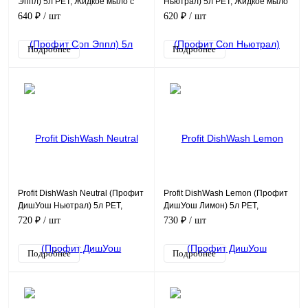
Эппл) 5л PET, Жидкое мыло с
Ньютрал) 5л PET, Жидкое мыло
ароматом яблока
без запаха
640 ₽
/ шт
620 ₽
/ шт
Подробнее
Подробнее
Profit DishWash Neutral (Профит
Profit DishWash Lemon (Профит
ДишУош Ньютрал) 5л PET,
ДишУош Лимон) 5л PET,
Моющее средство без запаха
Моющее средство с
720 ₽
/ шт
730 ₽
/ шт
для посуды
цитрусовым ароматом для
посуд
Подробнее
Подробнее