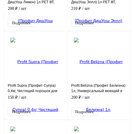
ДишУош Лимон) 1л PET ФТ,
ДишУош Эппл) 1л PET ФТ,
Моющее средство с
Моющее средство с ароматом
200 ₽
/ шт
210 ₽
/ шт
цитрусовым ароматом для по
яблока для посуды
Подробнее
Подробнее
Profit Supra (Профит Супра)
Profit Belizna (Профит Белизна)
0,4кг, Чистящий порошок для
1л, Универсальный моющий и
кухни и ванной
отбеливающий концентрат с
150 ₽
/ шт
200 ₽
/ шт
содержанием хло
Подробнее
Подробнее