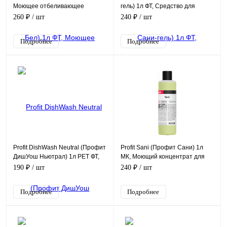
Моющее отбеливающее
гель) 1л ФТ, Средство для
средство c содержанием хлора
чистки сантехники
260 ₽
/ шт
240 ₽
/ шт
Подробнее
Подробнее
Profit DishWash Neutral (Профит
Profit Sani (Профит Сани) 1л
ДишУош Ньютрал) 1л PET ФТ,
МК, Моющий концентрат для
Моющее средство без запаха
сантехники
190 ₽
/ шт
240 ₽
/ шт
для посуды
Подробнее
Подробнее