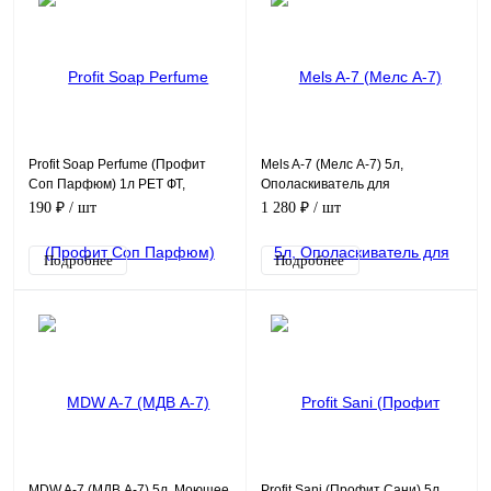
Profit Soap Perfume (Профит
Mels A-7 (Мелс А-7) 5л,
Соп Парфюм) 1л PET ФТ,
Ополаскиватель для
Жидкое мыло с ароматом
посудомоечных машин
190 ₽
/ шт
1 280 ₽
/ шт
парфюма
Подробнее
Подробнее
MDW A-7 (МДВ А-7) 5л, Моющее
Profit Sani (Профит Сани) 5л,