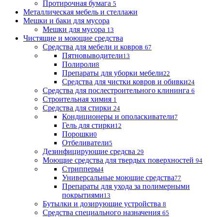
Протирочная бумага
5
Металлическая мебель и стеллажи
Мешки и баки для мусора
Мешки для мусора
13
Чистящие и моющие средства
Средства для мебели и ковров
67
Пятновыводители
13
Полироли
8
Препараты для уборки мебели
22
Средства для чистки ковров и обивки
24
Средства для послестроительного клининга
6
Строительная химия
1
Средства для стирки
24
Кондиционеры и ополаскиватели
7
Гель для стирки
12
Порошки
0
Отбеливатели
5
Дезинфицирующие средсва
29
Моющие средства для твердых поверхностей
94
Стрипперы
4
Универсальные моющие средства
77
Препараты для ухода за полимерными
покрытиями
13
Бутылки и дозирующие устройства
8
Средства специального назначения
65