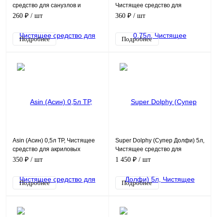
средство для санузлов и
Чистящее средство для
сантехники
санузлов и сантехники
260 ₽
/ шт
360 ₽
/ шт
Подробнее
Подробнее
Asin (Асин) 0,5л ТР, Чистящее
Super Dolphy (Супер Долфи) 5л,
средство для акриловых
Чистящее средство для
поверхностей
санузлов и сантехники
350 ₽
/ шт
1 450 ₽
/ шт
Подробнее
Подробнее