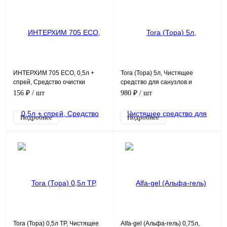
ИНТЕРХИМ 705 ECO, 0,5л +
Tora (Тора) 5л, Чистящее
спрей, Средство очистки
средство для санузлов и
поверхностей в санитарных
сантехники
156 ₽
/ шт
980 ₽
/ шт
помещениях
Подробнее
Подробнее
Tora (Тора) 0,5л ТР, Чистящее
Alfa-gel (Альфа-гель) 0,75л,