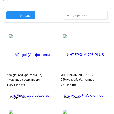
популярности
Фильтр
Alfa-gel (Альфа-гель) 5л,
ИНТЕРХИМ 703 PLUS,
Чистящее средство для
0,5л+спрей, Усиленное
санузлов и сантехники
средство очистки поверхностей
1 450 ₽
/ шт
271 ₽
/ шт
в санитарных помещениях
Подробнее
Подробнее