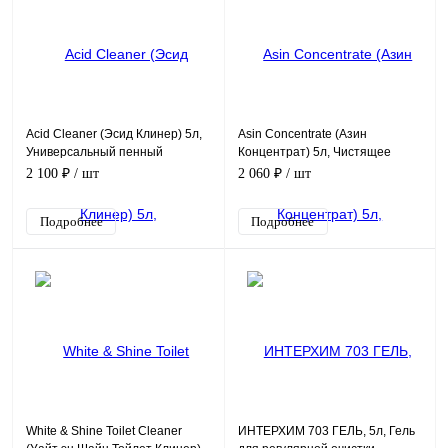
Acid Cleaner (Эсид Клинер) 5л,
Asin Concentrate (Азин
Универсальный пенный
Концентрат) 5л, Чистящее
моющий концентрат
средство для акриловых
2 100 ₽
/ шт
2 060 ₽
/ шт
поверхностей
Подробнее
Подробнее
White & Shine Toilet Сleaner
ИНТЕРХИМ 703 ГЕЛЬ, 5л, Гель