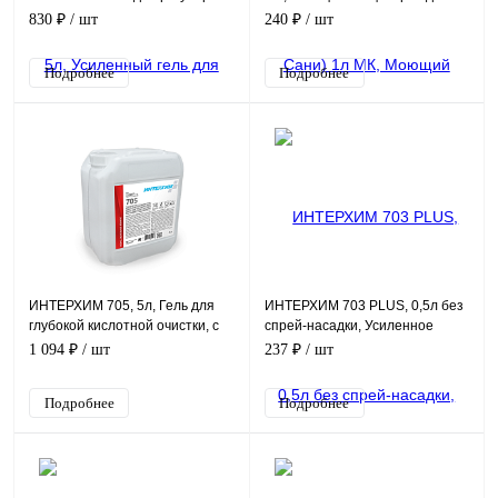
очистки поверхностей в
сантехники
830 ₽
/ шт
240 ₽
/ шт
санитарных помещениях
Подробнее
Подробнее
ИНТЕРХИМ 705, 5л, Гель для
ИНТЕРХИМ 703 PLUS, 0,5л без
глубокой кислотной очистки, с
спрей-насадки, Усиленное
защитным эффектом
средство очистки поверхностей
1 094 ₽
/ шт
237 ₽
/ шт
в санитарных поме
Подробнее
Подробнее