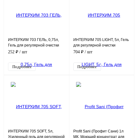
ИНТЕРХИМ 703 ГЕЛЬ, 0,75л,
ИНТЕРХИМ 705 LIGHT, 5л, Гель
Гель для регулярной очистки
для регулярной очистки
поверхностей в санитарных
поверхностей в санитарных
252 ₽
/ шт
704 ₽
/ шт
помещениях
помещениях
Подробнее
Подробнее
ИНТЕРХИМ 705 SOFT, 5л,
Profit Sani (Профит Сани) 1л
Усиленный гель для регулярной
МК, Моющий концентрат для