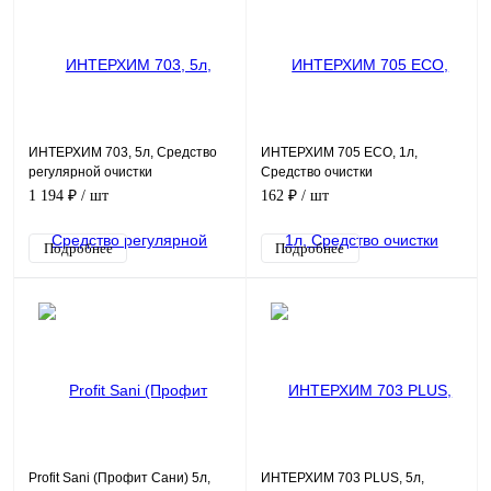
ИНТЕРХИМ 703, 5л, Средство
ИНТЕРХИМ 705 ECO, 1л,
регулярной очистки
Средство очистки
поверхностей в санитарных
поверхностей в санитарных
1 194 ₽
/ шт
162 ₽
/ шт
помещениях, с защитным
помещениях
эффек
Подробнее
Подробнее
Profit Sani (Профит Сани) 5л,
ИНТЕРХИМ 703 PLUS, 5л,