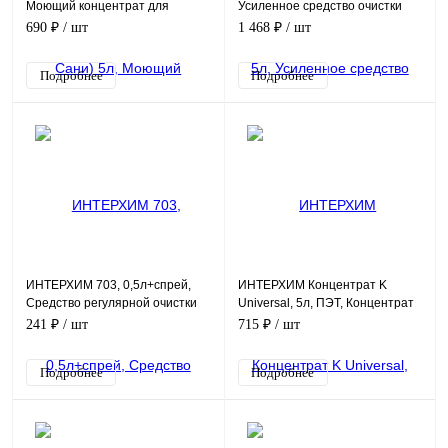
Моющий концентрат для
Усиленное средство очистки
сантехники
поверхностей в санитарных
690 ₽
/ шт
1 468 ₽
/ шт
помещениях
Подробнее
Подробнее
ИНТЕРХИМ 703, 0,5л+спрей,
ИНТЕРХИМ Концентрат K
Средство регулярной очистки
Universal, 5л, ПЭТ, Концентрат
поверхностей в санитарных
универсального кислотного
241 ₽
/ шт
715 ₽
/ шт
помещениях, с защитн
средства очистки
Подробнее
Подробнее