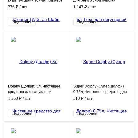
(Уайт эн Шайн Тойлет Клинер)
для регулярной очистки
0,75л, Чистящее средство для
поверхностей в санитарных
276 ₽
/ шт
1 143 ₽
/ шт
санузлов и са
помещениях
Подробнее
Подробнее
Dolphy (Долфи) 5л, Чистящее
Super Dolphy (Супер Долфи)
средство для санузлов и
0,75л, Чистящее средство для
сантехники
санузлов и сантехники
1 260 ₽
/ шт
310 ₽
/ шт
Подробнее
Подробнее