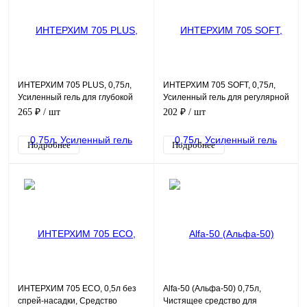
ИНТЕРХИМ 705 PLUS, 0,75л,
ИНТЕРХИМ 705 SOFT, 0,75л,
Усиленный гель для глубокой
Усиленный гель для регулярной
кислотной очистки, с защитным
очистки поверхностей в
265 ₽
/ шт
202 ₽
/ шт
эффектом
санитарных помещениях
Подробнее
Подробнее
ИНТЕРХИМ 705 ECO, 0,5л без
Alfa-50 (Альфа-50) 0,75л,
спрей-насадки, Средство
Чистящее средство для