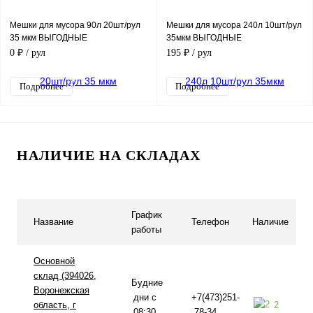
Мешки для мусора 90л 20шт/рул
Мешки для мусора 240л 10шт/рул
35 мкм ВЫГОДНЫЕ
35мкм ВЫГОДНЫЕ
0 ₽
/ рул
195 ₽
/ рул
Подробнее
Подробнее
НАЛИЧИЕ НА СКЛАДАХ
График
Название
Телефон
Наличие
работы
Основной
склад (394026,
Будние
Воронежская
дни с
+7(473)251-
область, г
2
08:30
78-34