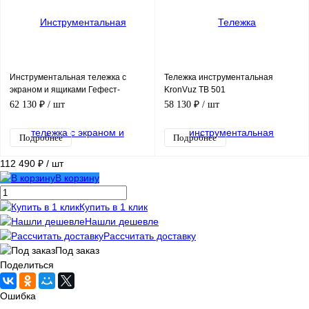
Инструментальная тележка с
Тележка инструментальная
экраном и ящиками Гефест-
KronVuz TB 501
ТИ-06-ЭП
62 130 ₽
/ шт
58 130 ₽
/ шт
Подробнее
Подробнее
112 490 ₽
/ шт
В корзину
Купить в 1 клик
Нашли дешевле
Рассчитать доставку
Под заказ
Поделиться
Ошибка