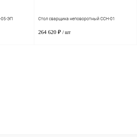
-05-ЭП
Стол сварщика неповоротный ССН-01
264 620 ₽
/ шт
рзину
В корзину
нение
Купить в 1 клик
Сравнение
аказ
В избранное
Под заказ