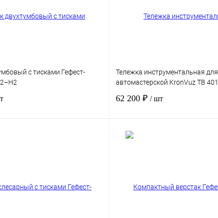
умбовый с тисками Гефест-
Тележка инструментальная для
Т2–Н2
автомастерской KronVuz TB 401
62 200 ₽
т
/ шт
В корзину
В ко
к
Сравнение
Купить в 1 клик
Срав
Под заказ
В избранное
Под з