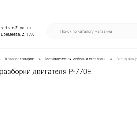
rrad-vrn@mail.ru
. Еремеева, д. 17А
•
•
•
Каталог товаров
Металлическая мебель и стеллажи
Стенд для 
разборки двигателя Р-770Е