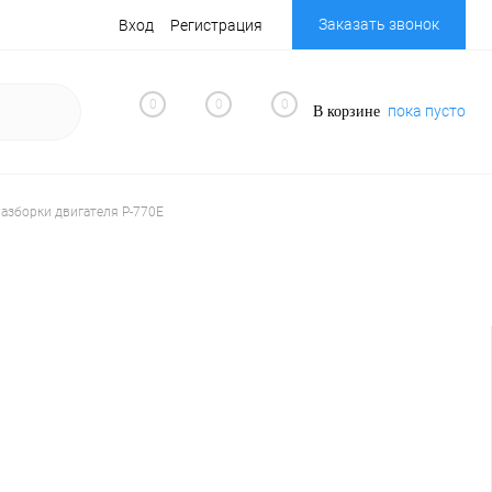
Заказать звонок
Вход
Регистрация
0
0
0
пока пусто
В корзине
разборки двигателя Р-770Е