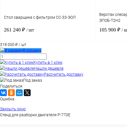
Верстак слеса
Стол сварщика с фильтром СС-33-ЭОЛ
ЭПОБ-Т2Н2
261 240 ₽
105 900 ₽
/ шт
/ 
318 000 ₽
/ шт
В корзину
В корзину
Купить в 1 клик
Купить в 1 клик
Нашли дешевле
Сравнение
Купить в 1 кли
Рассчитать доставку
В избранное
Под заказ
В избранное
Под заказ
Поделиться
Ошибка
Закрыть окно
Стенд для разборки двигателя Р-770Е