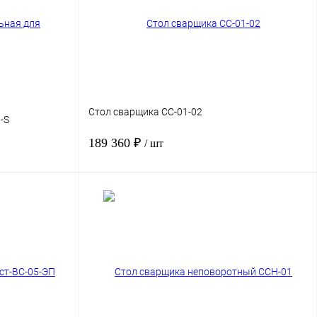
Стол сварщика СС-01-02
-S
189 360 ₽
/ шт
рзину
В корзину
нение
Купить в 1 клик
Сравнение
аказ
В избранное
Под заказ