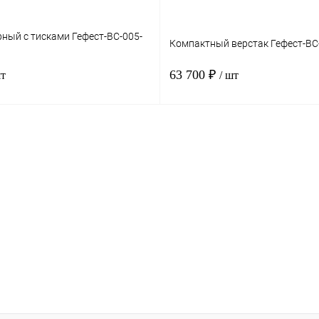
рный с тисками Гефест-ВС-005-
Компактный верстак Гефест-ВС
63 700 ₽
шт
/ шт
В корзину
В ко
к
Сравнение
Купить в 1 клик
Срав
Под заказ
В избранное
Под з