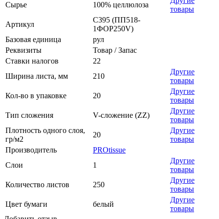
Другие
Сырье
100% целлюлоза
товары
С395 (ПП518-
Артикул
1ФОР250V)
Базовая единица
рул
Реквизиты
Товар / Запас
Ставки налогов
22
Другие
Ширина листа, мм
210
товары
Другие
Кол-во в упаковке
20
товары
Другие
Тип сложения
V-сложение (ZZ)
товары
Плотность одного слоя,
Другие
20
гр/м2
товары
Производитель
PROtissue
Другие
Слои
1
товары
Другие
Количество листов
250
товары
Другие
Цвет бумаги
белый
товары
Добавить отзыв