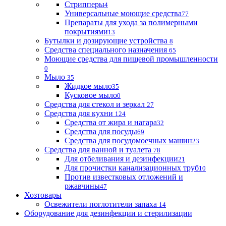
Стрипперы
4
Универсальные моющие средства
77
Препараты для ухода за полимерными
покрытиями
13
Бутылки и дозирующие устройства
8
Средства специального назначения
65
Моющие средства для пищевой промышленности
0
Мыло
35
Жидкое мыло
35
Кусковое мыло
0
Средства для стекол и зеркал
27
Средства для кухни
124
Средства от жира и нагара
32
Средства для посуды
69
Средства для посудомоечных машин
23
Средства для ванной и туалета
78
Для отбеливания и дезинфекции
21
Для прочистки канализационных труб
10
Против известковых отложений и
ржавчины
47
Хозтовары
Освежители поглотители запаха
14
Оборудование для дезинфекции и стерилизации