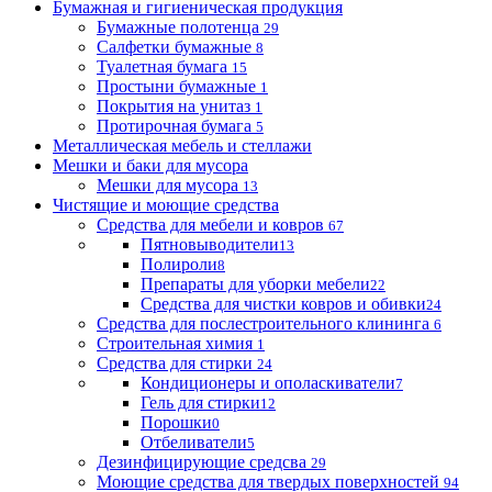
Бумажная и гигиеническая продукция
Бумажные полотенца
29
Салфетки бумажные
8
Туалетная бумага
15
Простыни бумажные
1
Покрытия на унитаз
1
Протирочная бумага
5
Металлическая мебель и стеллажи
Мешки и баки для мусора
Мешки для мусора
13
Чистящие и моющие средства
Средства для мебели и ковров
67
Пятновыводители
13
Полироли
8
Препараты для уборки мебели
22
Средства для чистки ковров и обивки
24
Средства для послестроительного клининга
6
Строительная химия
1
Средства для стирки
24
Кондиционеры и ополаскиватели
7
Гель для стирки
12
Порошки
0
Отбеливатели
5
Дезинфицирующие средсва
29
Моющие средства для твердых поверхностей
94