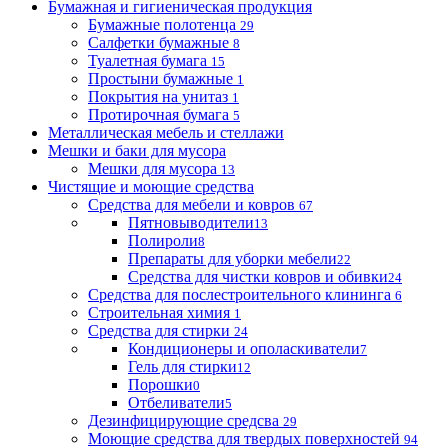
Бумажная и гигиеническая продукция
Бумажные полотенца
29
Салфетки бумажные
8
Туалетная бумага
15
Простыни бумажные
1
Покрытия на унитаз
1
Протирочная бумага
5
Металлическая мебель и стеллажи
Мешки и баки для мусора
Мешки для мусора
13
Чистящие и моющие средства
Средства для мебели и ковров
67
Пятновыводители
13
Полироли
8
Препараты для уборки мебели
22
Средства для чистки ковров и обивки
24
Средства для послестроительного клининга
6
Строительная химия
1
Средства для стирки
24
Кондиционеры и ополаскиватели
7
Гель для стирки
12
Порошки
0
Отбеливатели
5
Дезинфицирующие средсва
29
Моющие средства для твердых поверхностей
94