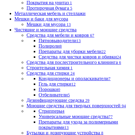
Покрытия на унитаз
1
Протирочная бумага
5
Металлическая мебель и стеллажи
Мешки и баки для мусора
Мешки для мусора
13
Чистящие и моющие средства
Средства для мебели и ковров
67
Пятновыводители
13
Полироли
8
Препараты для уборки мебели
22
Средства для чистки ковров и обивки
24
Средства для послестроительного клининга
6
Строительная химия
1
Средства для стирки
24
Кондиционеры и ополаскиватели
7
Гель для стирки
12
Порошки
0
Отбеливатели
5
Дезинфицирующие средсва
29
Моющие средства для твердых поверхностей
94
Стрипперы
4
Универсальные моющие средства
77
Препараты для ухода за полимерными
покрытиями
13
Бутылки и дозирующие устройства
8