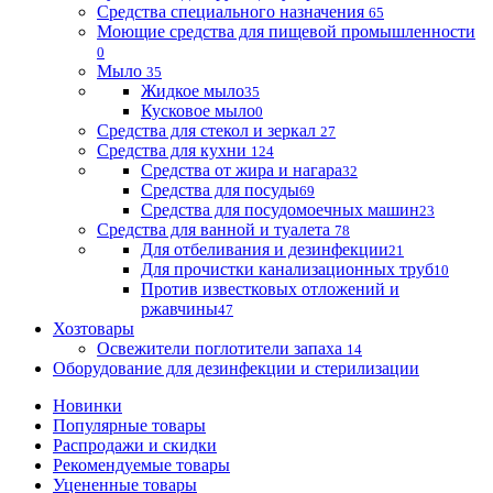
Средства специального назначения
65
Моющие средства для пищевой промышленности
0
Мыло
35
Жидкое мыло
35
Кусковое мыло
0
Средства для стекол и зеркал
27
Средства для кухни
124
Средства от жира и нагара
32
Средства для посуды
69
Средства для посудомоечных машин
23
Средства для ванной и туалета
78
Для отбеливания и дезинфекции
21
Для прочистки канализационных труб
10
Против известковых отложений и
ржавчины
47
Хозтовары
Освежители поглотители запаха
14
Оборудование для дезинфекции и стерилизации
Новинки
Популярные товары
Распродажи и скидки
Рекомендуемые товары
Уцененные товары