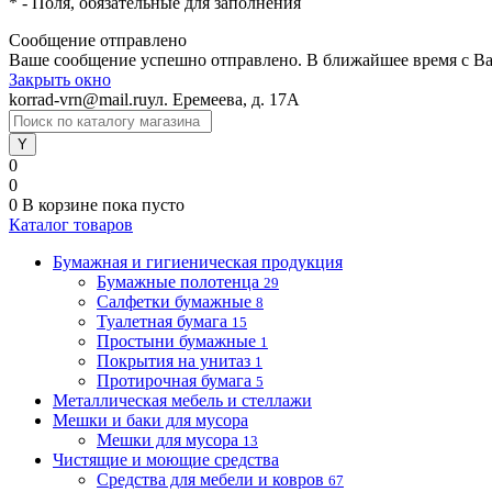
*
- Поля, обязательные для заполнения
Сообщение отправлено
Ваше сообщение успешно отправлено. В ближайшее время с Ва
Закрыть окно
korrad-vrn@mail.ru
ул. Еремеева, д. 17А
0
0
0
В корзине
пока пусто
Каталог товаров
Бумажная и гигиеническая продукция
Бумажные полотенца
29
Салфетки бумажные
8
Туалетная бумага
15
Простыни бумажные
1
Покрытия на унитаз
1
Протирочная бумага
5
Металлическая мебель и стеллажи
Мешки и баки для мусора
Мешки для мусора
13
Чистящие и моющие средства
Средства для мебели и ковров
67