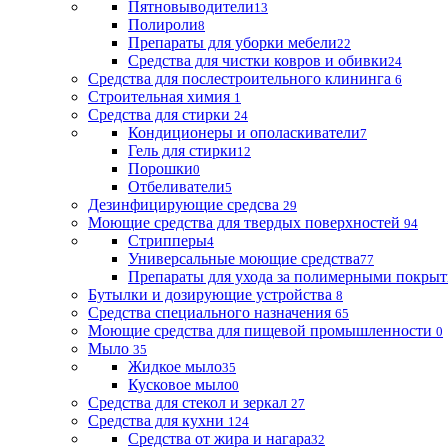
Пятновыводители
13
Полироли
8
Препараты для уборки мебели
22
Средства для чистки ковров и обивки
24
Средства для послестроительного клининга
6
Строительная химия
1
Средства для стирки
24
Кондиционеры и ополаскиватели
7
Гель для стирки
12
Порошки
0
Отбеливатели
5
Дезинфицирующие средсва
29
Моющие средства для твердых поверхностей
94
Стрипперы
4
Универсальные моющие средства
77
Препараты для ухода за полимерными покры
Бутылки и дозирующие устройства
8
Средства специального назначения
65
Моющие средства для пищевой промышленности
0
Мыло
35
Жидкое мыло
35
Кусковое мыло
0
Средства для стекол и зеркал
27
Средства для кухни
124
Средства от жира и нагара
32